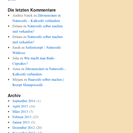
Die letzten Kommentare
Andrea Vanek
zu
Zitronensäure in
Naturseife – Kalkseife verhindern
Delana
zu
Naturseife selber machen
und verkaufen?
Delana
zu
Naturseife selber machen
und verkaufen?
Sarah
zu
Seifenrezept – Naturseife
Wildrose
Julia
zu
Wie macht man Bade-
Cupcakes?
Anna
zu
Zitronensäure in Naturseife –
Kalkseife verhindern
Mirjam
zu
Haarseife selber machen |
Rezept Shampooseife
Archiv
September 2014
(1)
April 2013
(14)
März 2013
(7)
Februar 2013
(23)
Januar 2013
(3)
Dezember 2012
(20)
November 2012
(12)