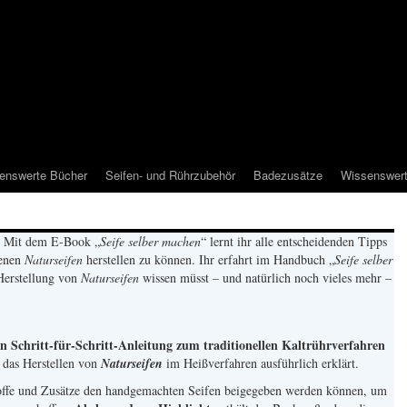
enswerte Bücher
Seifen- und Rührzubehör
Badezusätze
Wissenswer
Mit dem E-Book „
Seife selber machen
“ lernt ihr alle entscheidenden Tipps
genen
Naturseifen
herstellen zu können. Ihr erfahrt im Handbuch „
Seife selber
 Herstellung von
Naturseifen
wissen müsst – und natürlich noch vieles mehr –
en Schritt-für-Schritt-Anleitung zum traditionellen Kaltrührverfahren
das Herstellen von
Naturseifen
im Heißverfahren ausführlich erklärt.
toffe und Zusätze den handgemachten Seifen beigegeben werden können, um