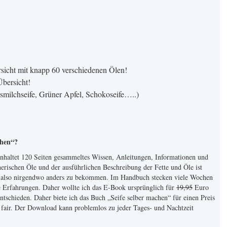
rsicht mit knapp 60 verschiedenen Ölen!
Übersicht!
smilchseife, Grüner Apfel, Schokoseife…..)
chen“?
nhaltet 120 Seiten gesammeltes Wissen, Anleitungen, Informationen und
erischen Öle und der ausführlichen Beschreibung der Fette und Öle ist
rm also nirgendwo anders zu bekommen. Im Handbuch stecken viele Wochen
e Erfahrungen. Daher wollte ich das E-Book ursprünglich für
19,95
Euro
tschieden. Daher biete ich das Buch „Seife selber machen“ für einen Preis
s fair. Der Download kann problemlos zu jeder Tages- und Nachtzeit