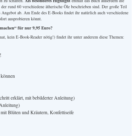
Als besonderes Highlight
n zu schaffen.
enthält das Buch außerdem die
n der rund 60 verschiedene ätherische Öle beschrieben sind. Der große Teil
as Angebot ab. Am Ende des E-Books findet ihr natürlich auch verschiedene
ofort ausprobieren könnt.
r machen“ für nur 9,95 Euro?
t, kein E-Book-Reader nötig!) findet ihr unter anderem diese Themen:
g
 können
hritt erklärt, mit bebilderter Anleitung)
 Anleitung)
e mit Blüten und Kräutern, Konfettiseife