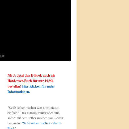
tes
NEU: Jetzt das E-Book auch als
Hardcover-Buch für nur 19,90€
bestellen!
Hier Klicken für mehr
Informationen.
"Seife selber machen war noch nie so
einfach." Das E-Book runterladen und
sofort mit dem selber machen von Seifen
beginnen:
"Seife selber machen - das E-
Book"