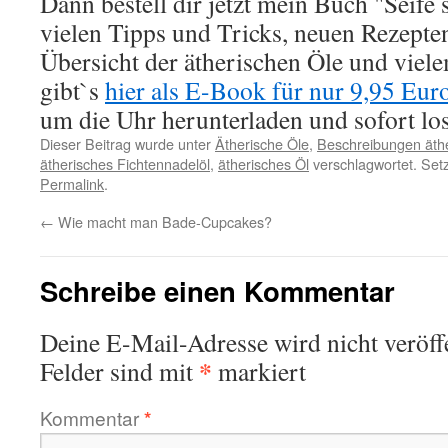
Dann bestell dir jetzt mein Buch "Seife
vielen Tipps und Tricks, neuen Rezepte
Übersicht der ätherischen Öle und vie
gibt`s
hier als E-Book für nur 9,95 Eur
um die Uhr herunterladen und sofort lo
Dieser Beitrag wurde unter
Ätherische Öle
,
Beschreibungen äthe
ätherisches Fichtennadelöl
,
ätherisches Öl
verschlagwortet. Set
Permalink
.
←
Wie macht man Bade-Cupcakes?
Schreibe einen Kommentar
Deine E-Mail-Adresse wird nicht veröffe
*
Felder sind mit
markiert
Kommentar
*