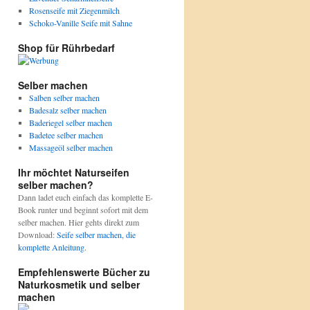
Rosenseife mit Ziegenmilch
Schoko-Vanille Seife mit Sahne
Shop für Rührbedarf
Selber machen
Salben selber machen
Badesalz selber machen
Baderiegel selber machen
Badetee selber machen
Massageöl selber machen
Ihr möchtet Naturseifen
selber machen?
Dann ladet euch einfach das komplette E-
Book runter und beginnt sofort mit dem
selber machen. Hier gehts direkt zum
Download:
Seife selber machen, die
komplette Anleitung.
Empfehlenswerte Bücher zu
Naturkosmetik und selber
machen