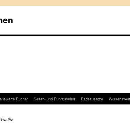
hen
enswerte Bücher
Seifen- und Rührzubehör
Badezusätze
Wissenswer
-Vanille