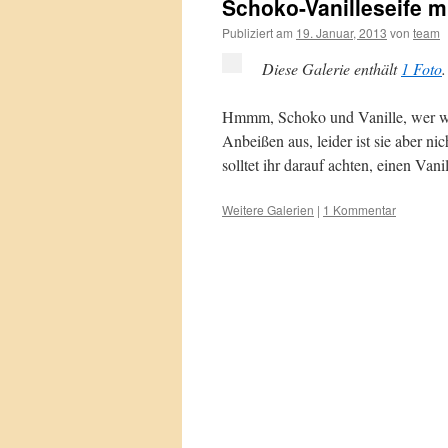
Schoko-Vanilleseife m
Publiziert am
19. Januar, 2013
von
team
Diese Galerie enthält
1 Foto
.
Hmmm, Schoko und Vanille, wer wür
Anbeißen aus, leider ist sie aber n
solltet ihr darauf achten, einen Va
Weitere Galerien
|
1 Kommentar