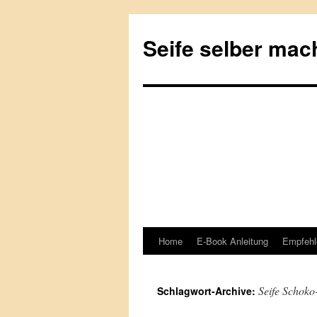
Seife selber mac
Home
E-Book Anleitung
Empfehl
Springe
zum
Seife Schoko
Schlagwort-Archive:
Inhalt