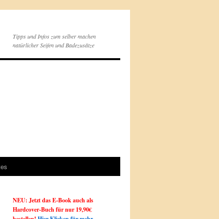
Tipps und Infos zum selber machen
natürlicher Seifen und Badezusätze
tes
NEU: Jetzt das E-Book auch als
Hardcover-Buch für nur 19,90€
bestellen!
Hier Klicken für mehr