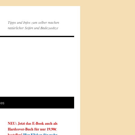
Tipps und Infos zum selber machen
natürlicher Seifen und Badezusätze
tes
NEU: Jetzt das E-Book auch als
Hardcover-Buch für nur 19,90€
bestellen!
Hier Klicken für mehr