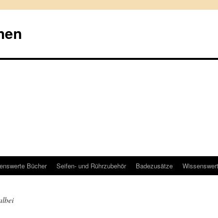
hen
enswerte Bücher
Seifen- und Rührzubehör
Badezusätze
Wissenswer
albei