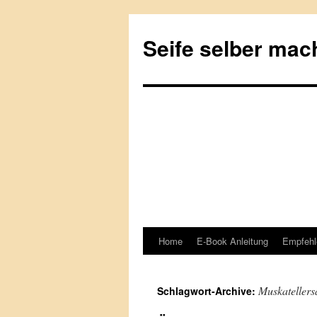
Seife selber mac
Home
E-Book Anleitung
Empfehl
Springe
zum
Muskatellers
Schlagwort-Archive:
Inhalt