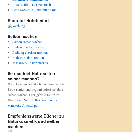
Rosenseife mit Ziegenmilch
Schoko-Vanille Seife mit Sahne
Shop für Rührbedarf
Selber machen
Salben selber machen
Badesalz selber machen
Baderiegel selber machen
Badetee selber machen
Massageöl selber machen
Ihr möchtet Naturseifen
selber machen?
Dann ladet euch einfach das komplette E-
Book runter und beginnt sofort mit dem
selber machen. Hier gehts direkt zum
Download:
Seife selber machen, die
komplette Anleitung.
Empfehlenswerte Bücher zu
Naturkosmetik und selber
machen